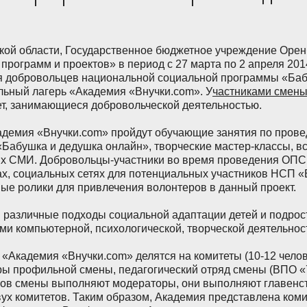
ой области, Государственное бюджетное учреждение Орен
рограмм и проектов» в период с 27 марта по 2 апреля 201
я добровольцев национальной социальной программы «Баб
льный лагерь «Академия «Внучки.com». У
частниками смены
лет, занимающиеся добровольческой деятельностью.
адемия «Внучки.com» пройдут обучающие занятия по пров
Бабушка и дедушка онлайн», творческие мастер-классы, вс
их СМИ. Добровольцы-участники во время проведения ОПС
х, социальных сетях для потенциальных участников НСП 
ные ролики для привлечения волонтеров в данный проект.
различные подходы социальной адаптации детей и подрост
ми компьютерной, психологической, творческой деятельнос
«Академия «Внучки.com» делятся на комитеты (10-12 челове
оры профильной смены, педагогический отряд смены (ВПО «
иков смены выполняют модераторы, они выполняют главен
двух комитетов. Таким образом, Академия представлена ком