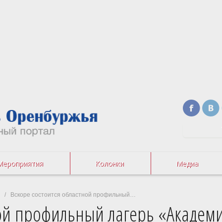
Мероприятия
Колонки
Медиа
/ Вскоре состоится областной профильный…
ной профильный лагерь «Академ