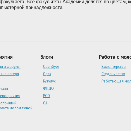
 факультета. Все факультеты Академии делятся по цветам, 
мпьютерной принадлежности.
иятия
Блоги
Работа с мо
ли и форумы
Оренбург
Волонтерство
ные лагеря
Орск
Студенчество
Бузулук
Работающая мо
нции
ФПДО
мероприятия
РСО
роприятий
СА
мента молодежной
и