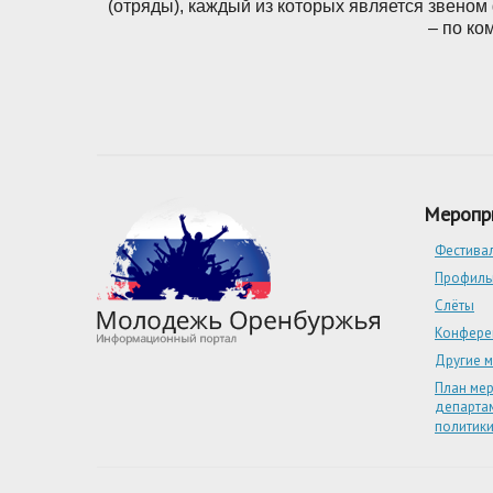
(отряды), каждый из которых является звеном
– по ко
Меропр
Фестива
Профиль
Слёты
Конфере
Другие 
План ме
департа
политик