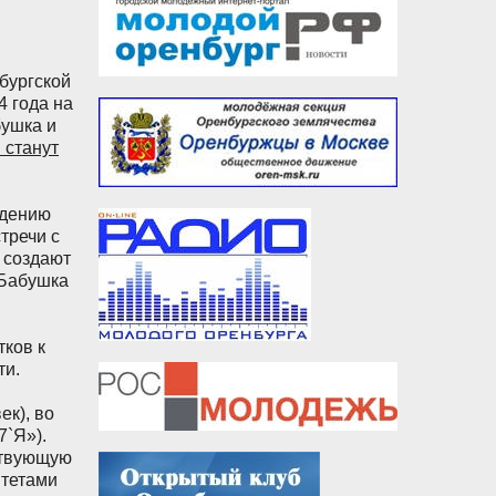
бургской
4 года на
ушка и
 станут
едению
тречи с
 создают
«Бабушка
ков к
ти.
к), во
7`Я»).
ствующую
итетами