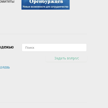
комитеты
лодежью
Задать вопрос
лодежь