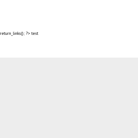
return_links(); ?>
test