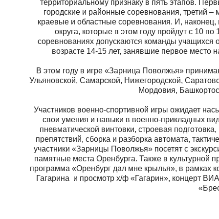
территориальному признаку в пять этапов. Перв
городские и районные соревнования, третий –
краевые и областные соревнования. И, наконец,
округа, которые в этом году пройдут с 10 п
соревнованиях допускаются команды учащихся о
возрасте 14-15 лет, занявшие первое место 
В этом году в игре «Зарница Поволжья» принимаю
Ульяновской, Самарской, Нижегородской, Саратовс
Мордовия, Башкортост
Участников военно-спортивной игры ожидает нас
свои умения и навыки в военно-прикладных вида
пневматической винтовки, строевая подготовка,
препятствий, сборка и разборка автомата, тактич
участники «Зарницы Поволжья» посетят с экскур
памятные места Оренбурга. Также в культурной п
программа «Оренбург дал мне крылья», в рамках ко
Гагарина и просмотр х/ф «Гагарин», концерт ВИ
«Брес