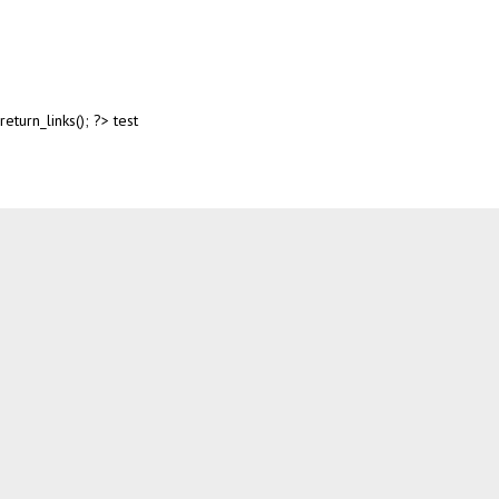
return_links(); ?>
test