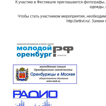
К участию в Фестивале приглашаются фотографы,
одежды, 
Чтобы стать участником мероприятия, необходимо
http://artkvt.ru/. Зая