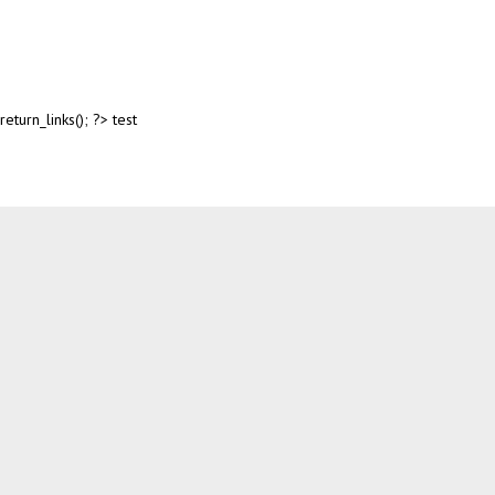
return_links(); ?>
test