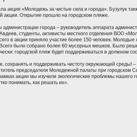
ла акция «Молодежь за чистые села и города». Бузулук так
й акции. Открытие прошло на городском пляже.
 администрации города – руководитель аппарата админис
Авдеев, студенты, активисты местного отделения ВОО «Мо
сего в акции приняло участие более 150 человек. Молодые 
Всего было собрано более 60 мусорных мешков. Было реше
чески: городской пляж будет поддерживаться в должном со
е, сохранять и поддерживать чистоту окружающей среды! –
ститель председателя Молодежной палаты при городском С
 рамках акции мы изучили экологические проблемы нашего г
тко понимать, как решать их».