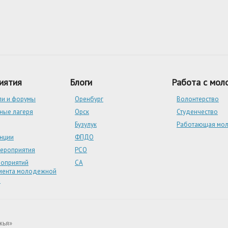
иятия
Блоги
Работа с мо
ли и форумы
Оренбург
Волонтерство
ные лагеря
Орск
Студенчество
Бузулук
Работающая мо
нции
ФПДО
мероприятия
РСО
роприятий
СА
мента молодежной
и
жья»