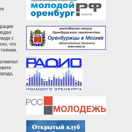
же
трации
лодая
люди с
но, что
стоянии.
 отметил
овете
орода,