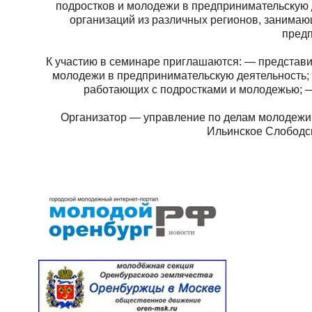
подростков и молодежи в предпринимательскую 
организаций из различных регионов, занима
предп
К участию в семинаре приглашаются: — представ
молодежи в предпринимательскую деятельность;
работающих с подростками и молодежью; —
Организатор — управление по делам молодежи
Ильинское Слободск