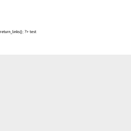
return_links(); ?>
test