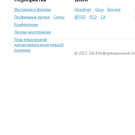
Фестивали и форумы
Оренбург
Орск
Бузулук
Профильные лагеря
Слёты
ФПДО
РСО
СА
Конференции
Другие мероприятия
План мероприятий
департамента молодежной
политики
© 2012-2014 Информационный п