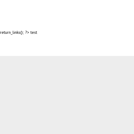
return_links(); ?>
test