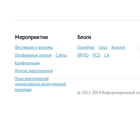
Мероприятия
Блоги
Фестивали и форумы
Оренбург
Орск
Бузулук
Профильные лагеря
Слёты
ФПДО
РСО
СА
Конференции
Другие мероприятия
План мероприятий
департамента молодежной
политики
© 2012-2014 Информационный п