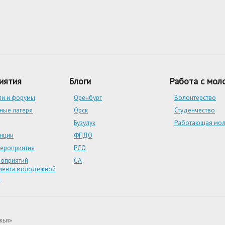
иятия
Блоги
Работа с мо
ли и форумы
Оренбург
Волонтерство
ные лагеря
Орск
Студенчество
Бузулук
Работающая мо
нции
ФПДО
мероприятия
РСО
роприятий
СА
мента молодежной
и
жья»