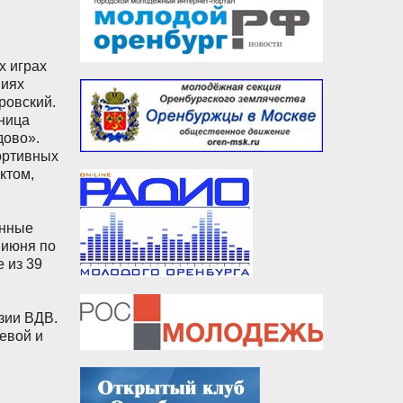
х играх
ниях
ровский.
рница
дово».
ортивных
ктом,
енные
 июня по
 из 39
зии ВДВ.
невой и