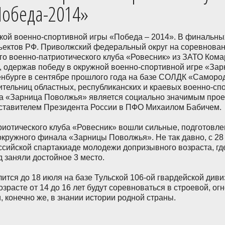
Победа-2014»
кой военно-спортивной игры «Победа – 2014». В финальны
ъектов РФ. Приволжский федеральный округ на соревнова
о военно-патриотического клуба «Ровесник» из ЗАТО Кома
и, одержав победу в окружной военно-спортивной игре «За
енбурге в сентябре прошлого года на базе СОЛДК «Саморо
дительниц областных, республиканских и краевых военно-сп
гра «Зарница Поволжья» является социально значимым прое
тавителем Президента России в ПФО Михаилом Бабичем.
иотического клуба «Ровесник» вошли сильные, подготовл
окружного финала «Зарницы Поволжья». Не так давно, с 28
ссийской спартакиаде молодежи допризывного возраста, где
 заняли достойное 3 место.
тся до 18 июля на базе Тульской 106-ой гвардейской диви
зрасте от 14 до 16 лет будут соревноваться в строевой, ог
и, конечно же, в знании истории родной страны.