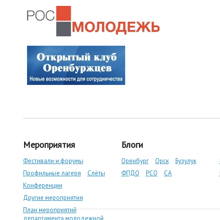
Мероприятия
Блоги
Фестивали и форумы
Оренбург
Орск
Бузулук
Профильные лагеря
Слёты
ФПДО
РСО
СА
Конференции
Другие мероприятия
План мероприятий
департамента молодежной