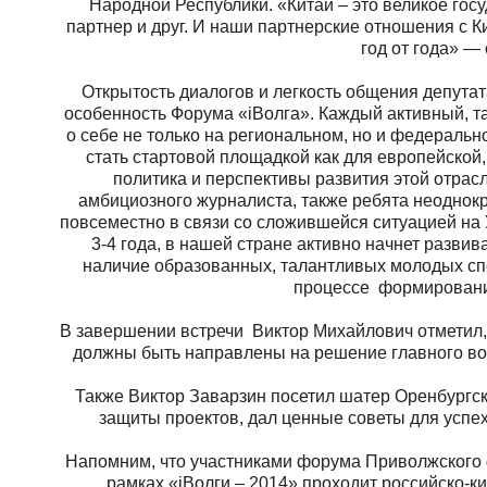
Народной Республики. «Китай – это великое го
партнер и друг. И наши партнерские отношения с К
год от года» —
Открытость диалогов и легкость общения депутат
особенность Форума «iВолга». Каждый активный, т
о себе не только на региональном, но и федеральн
стать стартовой площадкой как для европейской,
политика и перспективы развития этой отра
амбициозного журналиста, также ребята неодно
повсеместно в связи со сложившейся ситуацией на
3-4 года, в нашей стране активно начнет разв
наличие образованных, талантливых молодых сп
процессе формировани
В завершении встречи Виктор Михайлович отметил,
должны быть направлены на решение главного во
Также Виктор Заварзин посетил шатер Оренбургс
защиты проектов, дал ценные советы для успе
Напомним, что участниками форума Приволжского 
рамках «iВолги – 2014» проходит российско-к