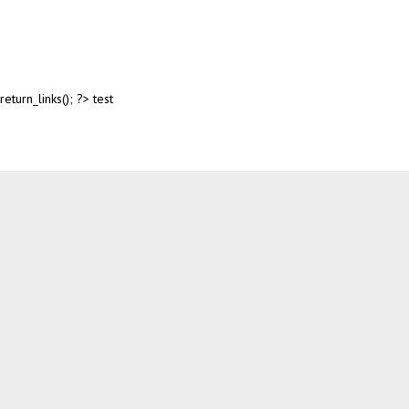
return_links(); ?>
test