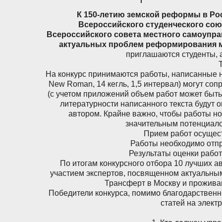
К 150-летию земской реформы в Ро
Всероссийского студенческого союз
Всероссийского совета местного самоуправ
актуальных проблем реформирования м
приглашаются студенты, 
На конкурс принимаются работы, написанные н
New Roman, 14 кегль, 1,5 интервал) могут с
(с учетом приложений объем работ может быть
литературности написанного текста будут 
автором. Крайне важно, чтобы работы но
значительным потенциало
Прием работ осущест
Работы необходимо отпр
Результаты оценки работ
По итогам конкурсного отбора 10 лучших ав
участием экспертов, посвященном актуальны
Трансферт в Москву и проживан
Победители конкурса, помимо благодарственн
статей на элек