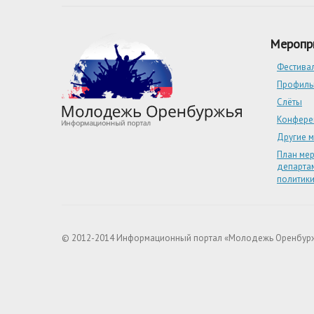
Меропр
Фестива
Профиль
Слёты
Конфере
Другие 
План ме
департа
политик
© 2012-2014 Информационный портал «Молодежь Оренбур
return_links(); ?>
test