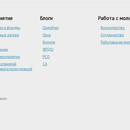
иятия
Блоги
Работа с мо
ли и форумы
Оренбург
Волонтерство
ные лагеря
Орск
Студенчество
Бузулук
Работающая мо
нции
ФПДО
мероприятия
РСО
роприятий
СА
мента молодежной
и
жья»