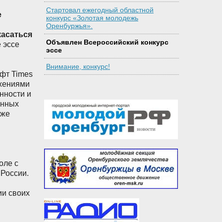
Стартовал ежегодный областной
е
конкурс «Золотая молодежь
и
Оренбуржья».
касаться
Объявлен Всероссийский конкурс
е эссе
эссе
Внимание, конкурс!
ифт Times
ожениями
нности и
анных
кже
оле с
России.
ии своих