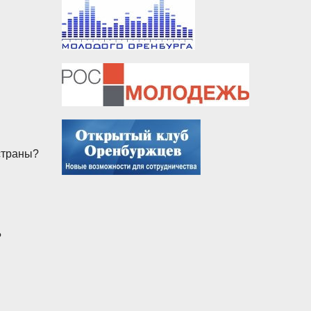
 страны?
?