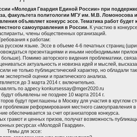
ссии «Молодая Гвардия Единой России» при поддержк
а, факультета политологии МГУ им. М.В. Ломоносова 
ления объявляет конкурс эссе. Тематика работ будет 
естного самоуправления в России.
К участию в конкурс
аспиранты, члены общественных организаций.
Требования к работам:
а русском языке. Эссе в объеме 4-6 печатных страниц (шр
опровождаться презентациями и иными необходимыми прил
 больше). Помимо авторского видения проблематики, связа
оцениваться актуальность и новизна идей и мыслей, высказ
сили не только публицистический характер, но обладали та
м экспертной оценки и практического анализа.
вляется до 3 марта 2014 г. включительно.
авлять по адресу konkursessay@mger2020.ru
 будут объявлены не позднее 10 марта 2014 г.
торов будут приглашены в Москву для участия в круглом ст
м проблемам реформирования местного самоуправления в 
ие обеспечивается за счет организаторов конкурса.
ых грамот и ценных призов, получат возможность публикац
тронных ресурсах «Молодой Гвардии».
Темы для эссе: