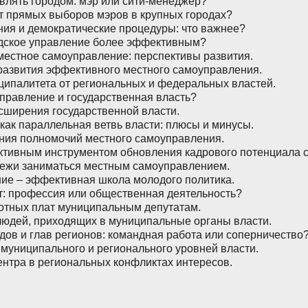
авлять городом: мэр или сити-менеджер?
от прямых выборов мэров в крупных городах?
ия и демократические процедуры: что важнее?
родское управление более эффективным?
 местное самоуправление: перспективы развития.
развития эффективного местного самоуправления.
ципалитета от региональных и федеральных властей.
управление и государственная власть?
сширения государственной власти.
как параллельная ветвь власти: плюсы и минусы.
ния полномочий местного самоуправления.
ективным инструментом обновления кадрового потенциала
дежи заниматься местным самоуправлением.
ие – эффективная школа молодого политика.
т: профессия или общественная деятельность?
отных плат муниципальным депутатам.
людей, приходящих в муниципальные органы власти.
дов и глав регионов: командная работа или соперничество
муниципального и регионального уровней власти.
ентра в региональных конфликтах интересов.