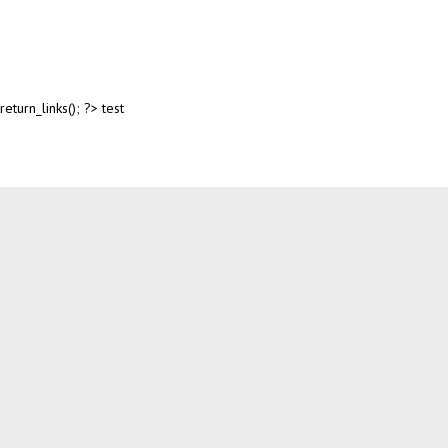
return_links(); ?>
test