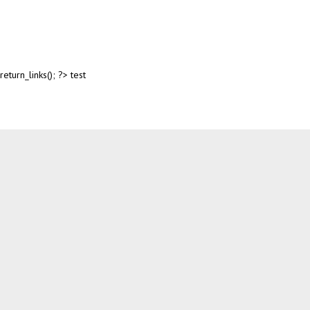
return_links(); ?>
test