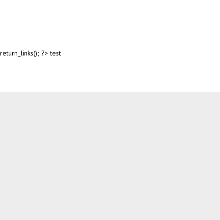
return_links(); ?>
test